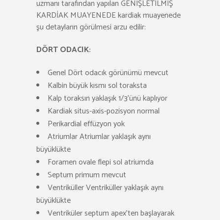
uzmanı tarafından yapılan GENİŞLETİLMİŞ
KARDİAK MUAYENEDE kardiak muayenede
şu detayların görülmesi arzu edilir:
DÖRT ODACIK:
Genel Dört odacık görünümü mevcut
Kalbin büyük kısmı sol toraksta
Kalp toraksın yaklaşık 1/3’ünü kaplıyor
Kardiak situs-axis-pozisyon normal
Perikardial effüzyon yok
Atriumlar Atriumlar yaklaşık aynı
büyüklükte
Foramen ovale flepi sol atriumda
Septum primum mevcut
Ventriküller Ventriküller yaklaşık aynı
büyüklükte
Ventriküler septum apex’ten başlayarak