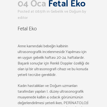
04 Oca
Fetal Eko
Posted at 08:51h
in
Gebelik ve Doğum
by
editor
Fetal Eko
Anne karnındaki bebeğin kalbinin
ultrasonografik incelenmesidir.Yapılması için
en uygun gebelik haftası 20-24. haftalardır.
Başarılı sonuçlar için Renkli Doppler özelliği de
olan iyi bir ultrasonografi cihazı ve bu konuda
yeterli tecrübe gereklidir.
Kadın hastalıkları ve Doğum uzmanları
tarafından yapılan I. düzey ultrasonografik
muayenede kalbin 4 odacık görünümünün
değerlendirilmesi yeterli iken, PERİNATOLOJİ