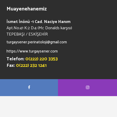
Muayenehanemiz
İsmet İnönü -1 Cad. Naciye Hanım
Apt.No:41 K:2 D:4 (Mc Donalds karşısı)
TEPEBAŞI / ESKİŞEHİR
turgaysener.perinatoloji@gmail.com
https://www.turgaysener.com
Telefon:
0(222) 220 3353
Fax:
0(222) 232 1241
21.01.2025
Son Güncelleme: